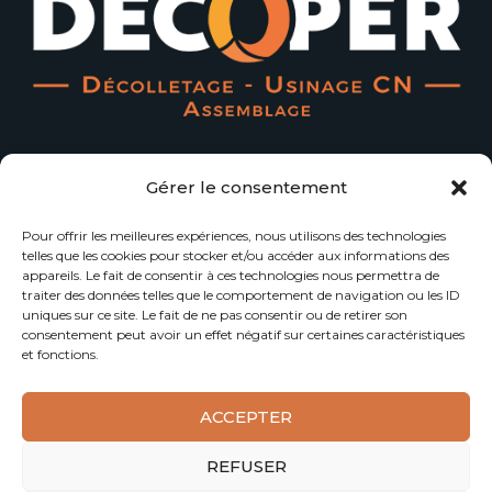
L'art et la manière d'exploiter la matière...
Gérer le consentement
Menu Principal
Pour offrir les meilleures expériences, nous utilisons des technologies
telles que les cookies pour stocker et/ou accéder aux informations des
appareils. Le fait de consentir à ces technologies nous permettra de
Accueil
Contact
traiter des données telles que le comportement de navigation ou les ID
uniques sur ce site. Le fait de ne pas consentir ou de retirer son
Notre Société
Qualité
consentement peut avoir un effet négatif sur certaines caractéristiques
et fonctions.
Notre Expertise
Actualités
ACCEPTER
2024, Réalisation
Burt Prod
.
REFUSER