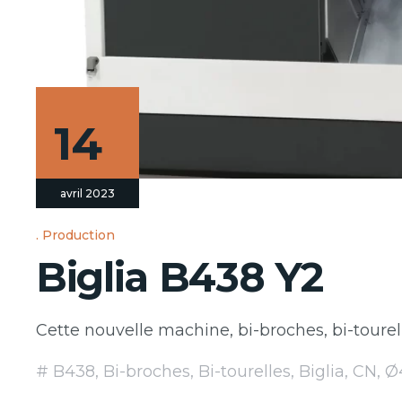
14
avril 2023
Production
Biglia B438 Y2
Cette nouvelle machine, bi-broches, bi-tourel
B438
,
Bi-broches
,
Bi-tourelles
,
Biglia
,
CN
,
Ø