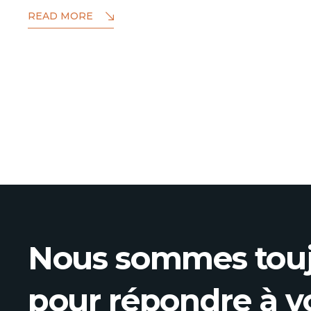
READ MORE
Nous sommes touj
pour répondre à v