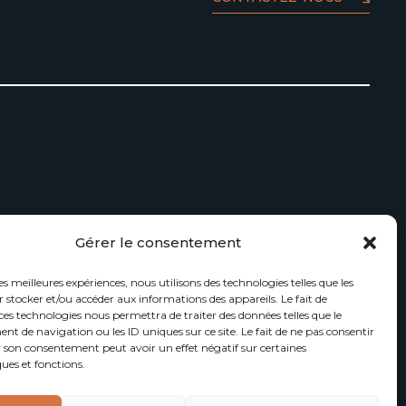
Gérer le consentement
les meilleures expériences, nous utilisons des technologies telles que les
 stocker et/ou accéder aux informations des appareils. Le fait de
ces technologies nous permettra de traiter des données telles que le
 de navigation ou les ID uniques sur ce site. Le fait de ne pas consentir
r son consentement peut avoir un effet négatif sur certaines
ques et fonctions.
ique de protection des données
Politique des cookies (EU)